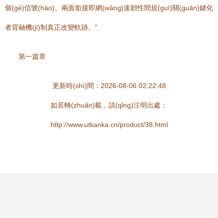
個(gè)信號(hào)、兩面銜接即網(wǎng)速韌性間規(guī)關(guān)鍵化
者背融機(jī)制真正改變軌跡。”
第一篇章
更新時(shí)間：2026-08-06 02:22:48
如若轉(zhuǎn)載，請(qǐng)注明出處：
http://www.utkanka.cn/product/38.html