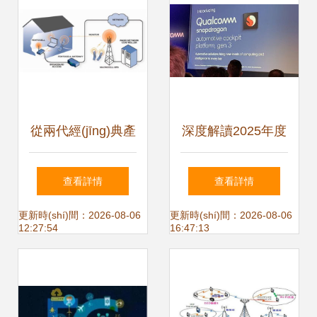
(shù)服務(wù)賦能
制造業(yè)新引擎
從兩代經(jīng)典產
深度解讀2025年度
(chǎn)品方案看無
CES最佳黑科技 三
查看詳情
查看詳情
線多功能混合信號
星、LG與5G構
更新時(shí)間：2026-08-06
更新時(shí)間：2026-08-06
12:27:54
16:47:13
(hào)的進(jìn)化路
(gòu)建的未來圖景
線